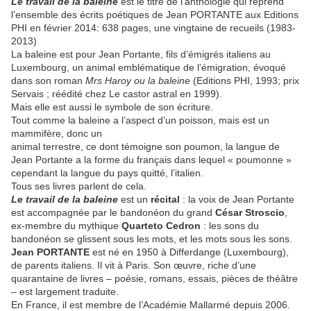
Le travail de la baleine
est le titre de l’anthologie qui reprend
l’ensemble des écrits poétiques de Jean PORTANTE aux Editions
PHI en février 2014: 638 pages, une vingtaine de recueils (1983-
2013)
La baleine est pour Jean Portante, fils d’émigrés italiens au
Luxembourg, un animal emblématique de l’émigration, évoqué
dans son roman
Mrs Haroy ou la baleine
(Editions PHI, 1993; prix
Servais ; réédité chez Le castor astral en 1999).
Mais elle est aussi le symbole de son écriture.
Tout comme la baleine a l’aspect d’un poisson, mais est un
mammifère, donc un
animal terrestre, ce dont témoigne son poumon, la langue de
Jean Portante a la forme du français dans lequel « poumonne »
cependant la langue du pays quitté, l’italien.
Tous ses livres parlent de cela.
Le travail de la baleine
est un
récital
: la voix de Jean Portante
est accompagnée par le bandonéon du grand
César Stroscio
,
ex-membre du mythique
Quarteto Cedron
: les sons du
bandonéon se glissent sous les mots, et les mots sous les sons.
Jean PORTANTE
est né en 1950 à Differdange (Luxembourg),
de parents italiens. Il vit à Paris. Son œuvre, riche d’une
quarantaine de livres – poésie, romans, essais, pièces de théâtre
– est largement traduite.
En France, il est membre de l’Académie Mallarmé depuis 2006.