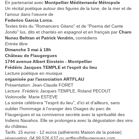
En partenariat avec
Montpellier Méditerranée Métropole
Un récital poétique autour des figures de la lune, de la mer et de
l'amour dans l'oeuvre de
Federico Garcia Lorca.
Textes tirés du "Romancero Gitano" et de "Poema del Cante
Jondo" lus, dits et chantés en espagnol et en français par
Charo
Nunez Beltran et Patrick Vendrin,
comédiens
Entrée libre
Dimanche 3 mai à 18h
Château de Flaugergues
1744 avenue Albert Einstein - Montpellier
Frédéric Jacques TEMPLE et l'esprit du lieu
Lecture poétique en musique
organisée par l'association ARTFLAU
Présentation: Jean-Claude FORET
Lecture :Frédéric Jacques TEMPLE, Roland PECOUT
Violoncelle: Marie ESTEVE
La soirée célèbrera "l'esprit du lieu", d'ici et d'ailleurs, sans
oublier l'hommage à l'oranger des Osages du parc de
Flaugergues et sa connivence secrète avec la spiritualité des
Indiens Navahos. Elle se prolongera avec la dégustation des vins
du château.
Tarifs: 15 euros - 12 euros (adhérents Maison de la poésie)
réservation: 04 99 526 637 ou artflau@flaugergues.com