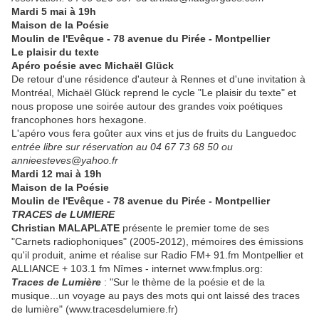
Mardi 5 mai à 19h
Maison de la Poésie
Moulin de l'Evêque - 78 avenue du Pirée - Montpellier
Le plaisir du texte
Apéro poésie avec Michaël Glück
De retour d'une résidence d'auteur à Rennes et d'une invitation à
Montréal, Michaël Glück reprend le cycle "Le plaisir du texte" et
nous propose une soirée autour des grandes voix poétiques
francophones hors hexagone.
L'apéro vous fera goûter aux vins et jus de fruits du Languedoc
entrée libre sur réservation au 04 67 73 68 50 ou
annieesteves@yahoo.fr
Mardi 12 mai à 19h
Maison de la Poésie
Moulin de l'Evêque - 78 avenue du Pirée - Montpellier
TRACES de LUMIERE
Christian MALAPLATE
présente le premier tome de ses
"Carnets radiophoniques" (2005-2012), mémoires des émissions
qu'il produit, anime et réalise sur Radio FM+ 91.fm Montpellier et
ALLIANCE + 103.1 fm Nîmes - internet www.fmplus.org:
Traces de Lumière
: "Sur le thème de la poésie et de la
musique...un voyage au pays des mots qui ont laissé des traces
de lumière" (www.tracesdelumiere.fr)