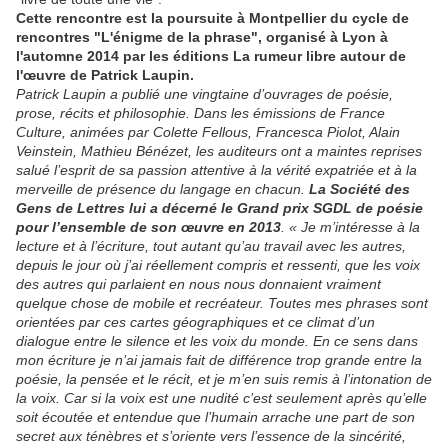
Cette rencontre est la poursuite à Montpellier du cycle de
rencontres "L'énigme de la phrase", organisé à Lyon à
l'automne 2014 par les éditions La rumeur libre autour de
l'œuvre de Patrick Laupin.
Patrick Laupin a publié une vingtaine d’ouvrages de poésie,
prose, récits et philosophie. Dans les émissions de France
Culture, animées par Colette Fellous, Francesca Piolot, Alain
Veinstein, Mathieu Bénézet, les auditeurs ont a maintes reprises
salué l’esprit de sa passion attentive à la vérité expatriée et à la
merveille de présence du langage en chacun.
La Société des
Gens de Lettres lui a décerné le Grand prix SGDL de poésie
pour l’ensemble de son œuvre en 2013
. « Je m’intéresse à la
lecture et à l’écriture, tout autant qu’au travail avec les autres,
depuis le jour où j’ai réellement compris et ressenti, que les voix
des autres qui parlaient en nous nous donnaient vraiment
quelque chose de mobile et recréateur. Toutes mes phrases sont
orientées par ces cartes géographiques et ce climat d’un
dialogue entre le silence et les voix du monde. En ce sens dans
mon écriture je n’ai jamais fait de différence trop grande entre la
poésie, la pensée et le récit, et je m’en suis remis à l’intonation de
la voix. Car si la voix est une nudité c’est seulement après qu’elle
soit écoutée et entendue que l’humain arrache une part de son
secret aux ténèbres et s’oriente vers l’essence de la sincérité,