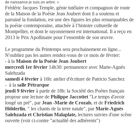
de naissance je suis un arbre. »
Frédéric Jacques Temple, génie tutélaire et compagnon de route
de la Maison de la Poésie Jean Joubert dont il a soutenu et
parrainé la fondation, est une des figures les plus remarquables de
la poésie contemporaine, attachée à l’histoire culturelle de
Montpellier, et dont le rayonnement est international. Il a reçu en
2013 le Prix Apollinaire pour l’ensemble de son œuvre.
Le programme du Printemps sera prochainement en ligne...
N'oubliez pas les autres rendez-vous de ce mois de février:
- à la
Maison de la Poésie Jean Joubert
mercredi 1er février
14h30: permanence avec Marie-Agnès
Salehzada
samedi 4 février
à 16h: atelier d'écriture de Patricio Sanchez
- à la
salle Pétrarque
jeudi 9 février
à partir de 18h: la Société des Poètes français
propose une lecture de
Philippe Jaccottet
"Le temps d'avoir
longé un pré", par
Jean -Marie de Crozals
, et de
Friedrich
Hölderlin
, " les chants de la terre natale", par
Marie-Agnès
Salehzada et Christian Malaplate,
lectures suivies d'une scène
ouverte (voir ci-contre "actualité des adhérents")