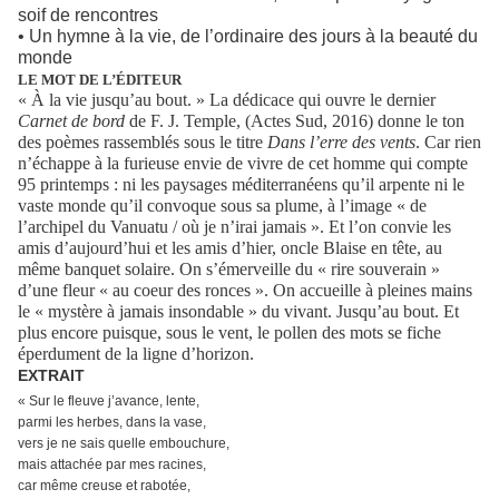
soif de rencontres
• Un hymne à la vie, de l’ordinaire des jours à la beauté du
monde
LE MOT DE L’ÉDITEUR
« À la vie jusqu’au bout. » La dédicace qui ouvre le dernier
Carnet de bord
de F. J. Temple, (Actes Sud, 2016) donne le ton
des poèmes rassemblés sous le titre
Dans l’erre des vents
. Car rien
n’échappe à la furieuse envie de vivre de cet homme qui compte
95 printemps : ni les paysages méditerranéens qu’il arpente ni le
vaste monde qu’il convoque sous sa plume, à l’image « de
l’archipel du Vanuatu / où je n’irai jamais ». Et l’on convie les
amis d’aujourd’hui et les amis d’hier, oncle Blaise en tête, au
même banquet solaire. On s’émerveille du « rire souverain »
d’une fleur « au coeur des ronces ». On accueille à pleines mains
le « mystère à jamais insondable » du vivant. Jusqu’au bout. Et
plus encore puisque, sous le vent, le pollen des mots se fiche
éperdument de la ligne d’horizon.
EXTRAIT
« Sur le fleuve j’avance, lente,
parmi les herbes, dans la vase,
vers je ne sais quelle embouchure,
mais attachée par mes racines,
car même creuse et rabotée,