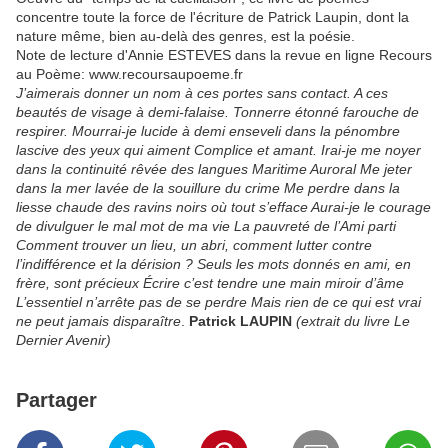
concentre toute la force de l'écriture de Patrick Laupin, dont la
nature même, bien au-delà des genres, est la poésie.
Note de lecture d'Annie ESTEVES dans la revue en ligne Recours
au Poème: www.recoursaupoeme.fr
J’aimerais donner un nom à ces portes sans contact. A ces
beautés de visage à demi-falaise. Tonnerre étonné farouche de
respirer. Mourrai-je lucide à demi enseveli dans la pénombre
lascive des yeux qui aiment Complice et amant. Irai-je me noyer
dans la continuité rêvée des langues Maritime Auroral Me jeter
dans la mer lavée de la souillure du crime Me perdre dans la
liesse chaude des ravins noirs où tout s’efface Aurai-je le courage
de divulguer le mal mot de ma vie La pauvreté de l’Ami parti
Comment trouver un lieu, un abri, comment lutter contre
l’indifférence et la dérision ? Seuls les mots donnés en ami, en
frère, sont précieux Écrire c’est tendre une main miroir d’âme
L’essentiel n’arrête pas de se perdre Mais rien de ce qui est vrai
ne peut jamais disparaître
.
Patrick LAUPIN
(extrait du livre Le
Dernier Avenir)
Partager